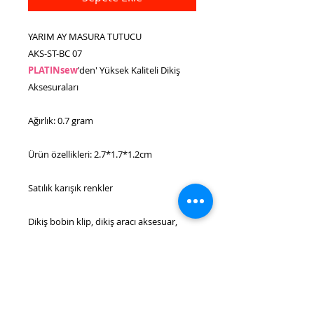
YARIM AY MASURA TUTUCU
AKS-ST-BC 07
PLATINsew
'den' Yüksek Kaliteli Dikiş
Aksesuraları
Ağırlık: 0.7 gram
Ürün özellikleri: 2.7*1.7*1.2cm
Satılık karışık renkler
Dikiş bobin klip, dikiş aracı aksesuar,
renk iplik klip sabitleme aracı
Bobin kelepçesi, %100 bobin ipliği 'nin
gevşemesini ve kilitleme kelepçesi
işlevini önleyebilir.