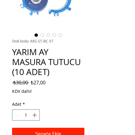
Stok kodu: AKS-ST-BC 07
YARIM AY
MASURA TUTUCU
(10 ADET)
Normal
İndirimli
 ₺30,00 
₺27,00
Fiyat
Fiyat
KDV dahil
Adet
*
Sepete Ekle