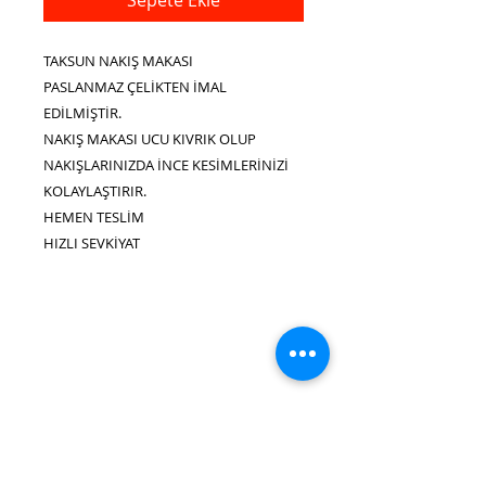
TAKSUN NAKIŞ MAKASI
PASLANMAZ ÇELİKTEN İMAL
EDİLMİŞTİR.
NAKIŞ MAKASI UCU KIVRIK OLUP
NAKIŞLARINIZDA İNCE KESİMLERİNİZİ
KOLAYLAŞTIRIR.
HEMEN TESLİM
HIZLI SEVKİYAT
ÜRÜN BİLGİLERİ
Burada ürün detaylarını açıklayın.
İADE VE DEĞİŞİM POLİTİKASI
Ürününüz hakkında bilgiler girin