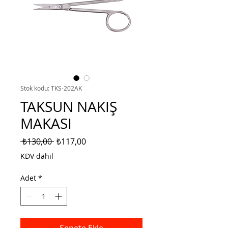
Stok kodu: TKS-202AK
TAKSUN NAKIŞ
MAKASI
Normal
İndirimli
 ₺130,00 
₺117,00
Fiyat
Fiyat
KDV dahil
Adet
*
Sepete Ekle