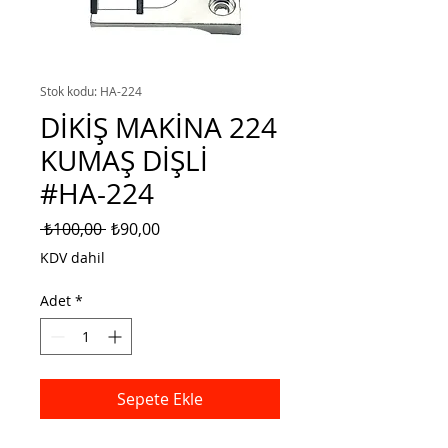
Stok kodu: HA-224
DİKİŞ MAKİNA 224
KUMAŞ DİŞLİ
#HA-224
Normal
İndirimli
 ₺100,00 
₺90,00
Fiyat
Fiyat
KDV dahil
Adet
*
Sepete Ekle