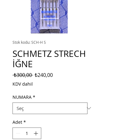
Stok kodu: SCH-H S
SCHMETZ STRECH
İĞNE
Normal
İndirimli
 ₺300,00 
₺240,00
Fiyat
Fiyat
KDV dahil
NUMARA
*
Adet
*