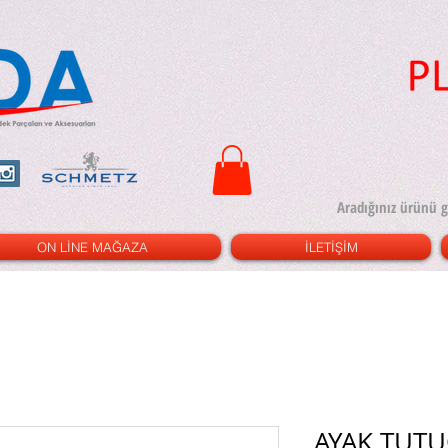
ON LİNE MAĞAZA
İLETİŞİM
AYAK TUTU