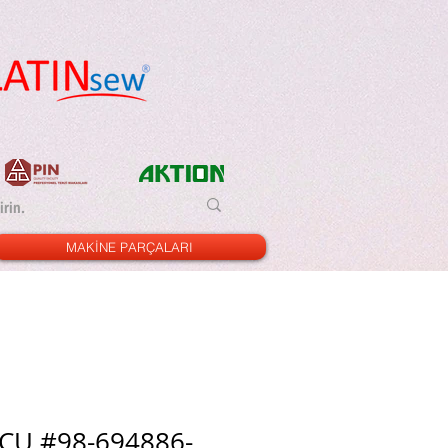
MAKİNE PARÇALARI
CU #98-694886-