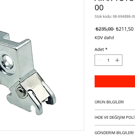
00
Stok kodu: 98-694886-0
Normal
 ₺235,00 
₺211,50
Fiyat
KDV dahil
Adet
*
ÜRÜN BİLGİLERİ
Burada ürün detayla
İADE VE DEĞİŞİM POLİ
hakkında bilgiler gi
boyutu, özellikleri
ÇAĞDA MAKİNA İnter
ürününüzü özel kılan
GÖNDERİM BİLGİLERİ
alışverişlerinizde is