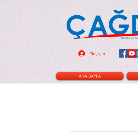
dikiş makinası - dikiş
- 32 parça ayak seti - led ampul -
pın - terzi - tuhafiye - cetvel -
- triko ayak - kıvırma ayak -nervür
cetvel - gl120 - cınbız - ilik -
i - çizgi taşı - rulet - kesim pad -
- dik mil - xl - xxl - 3m - 2m - 100
Giriş yap
ANA SAYFA