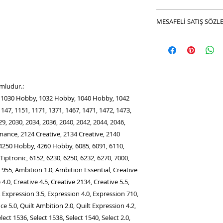
nasıl faydalı olabile
aldığınız tarihten it
Çağda Makina satın 
olmak üzere anlaşmal
MESAFELİ SATIŞ SÖZL
olduğu Yurt içi kar
edebilir veya değişti
Hızlı teslimat ve orj
MESAFELİ SATIŞ SÖ
İnternetten yapılan 
edilmektedir
1.TARAFLAR
mağazalarımızda old
İşbu Sözleşme aşağı
ambalajında (açılmam
belirtilen hüküm ve
göndermeniz gerek
imzalanmıştır.
Firma adına düzenlen
mludur.:
A.‘ALICI’ ; (sözleşm
değişim işlemlerind
, 1030 Hobby, 1032 Hobby, 1040 Hobby, 1042
anılacaktır)
gerekmektedir.
147, 1151, 1171, 1371, 1467, 1471, 1472, 1473,
9, 2030, 2034, 2036, 2040, 2042, 2044, 2046,
B.‘SATICI’ ; ÇAĞDA 
PARÇALARI TEKSTİL 
ance, 2124 Creative, 2134 Creative, 2140
(sözleşmede bundan
 4250 Hobby, 4260 Hobby, 6085, 6091, 6110,
anılacaktır)
Tiptronic, 6152, 6230, 6250, 6232, 6270, 7000,
AD- SOYAD: ÇAĞDA 
, 955, Ambition 1.0, Ambition Essential, Creative
PARÇALARI TEKSTİL 
e 4.0, Creative 4.5, Creative 2134, Creative 5.5,
ADRES: Hacıkadın Ma
 Expression 3.5, Expression 4.0, Expression 710,
- İstanbul
e 5.0, Quilt Ambition 2.0, Quilt Expression 4.2,
İş bu sözleşmeyi ka
konusu siparişi ona
lect 1536, Select 1538, Select 1540, Select 2.0,