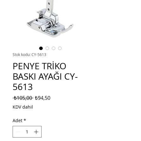
Stok kodu: CY-5613
PENYE TRİKO
BASKI AYAĞI CY-
5613
Normal
İndirimli
 ₺105,00 
₺94,50
Fiyat
Fiyat
KDV dahil
Adet
*