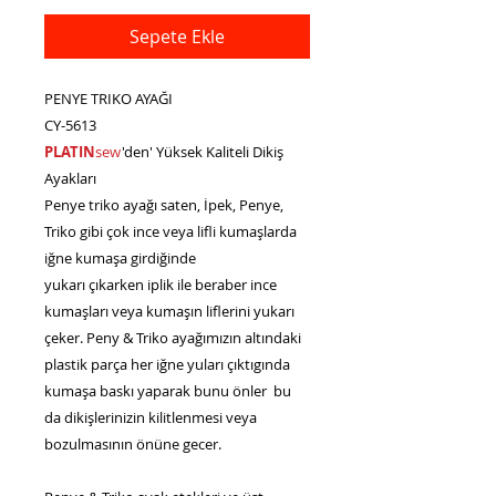
Sepete Ekle
PENYE TRIKO AYAĞI
CY-5613
PLATIN
sew
'den' Yüksek Kaliteli Dikiş
Ayakları
Penye triko ayağı saten, İpek, Penye,
Triko gibi çok ince veya lifli kumaşlarda
iğne kumaşa girdiğinde
yukarı çıkarken iplik ile beraber ince
kumaşları veya kumaşın liflerini yukarı
çeker. Peny & Triko ayağımızın altındaki
plastik parça her iğne yuları çıktıgında
kumaşa baskı yaparak bunu önler bu
da dikişlerinizin kilitlenmesi veya
bozulmasının önüne gecer.