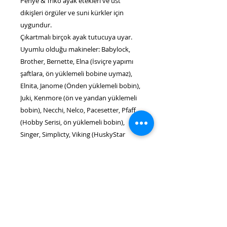
Penye & Triko ayak etekleri ve üst
dikişleri örgüler ve suni kürkler için
uygundur.
Çıkartmalı birçok ayak tutucuya uyar.
Uyumlu olduğu makineler: Babylock,
Brother, Bernette, Elna (İsviçre yapımı
şaftlara, ön yüklemeli bobine uymaz),
Elnita, Janome (Önden yüklemeli bobin),
Juki, Kenmore (ön ve yandan yüklemeli
bobin), Necchi, Nelco, Pacesetter, Pfaff
(Hobby Serisi, ön yüklemeli bobin),
Singer, Simplicty, Viking (HuskyStar
Serisi), Beyaz Dikiş Makinesi
Parça No. 5011-23, 5613
Uygun olduğu makineler: Babylock Dikiş
Makinesi: BL2000, BL2200, BL2300,
BL500
Uygun olduğu makineler: Brother Dikiş
Makinesi: BM3550FG, BM3700,