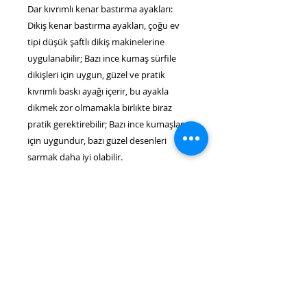
Dar kıvrımlı kenar bastırma ayakları:
Dikiş kenar bastırma ayakları, çoğu ev
tipi düşük şaftlı dikiş makinelerine
uygulanabilir; Bazı ince kumaş sürfile
dikişleri için uygun, güzel ve pratik
kıvrımlı baskı ayağı içerir, bu ayakla
dikmek zor olmamakla birlikte biraz
pratik gerektirebilir; Bazı ince kumaşlar
için uygundur, bazı güzel desenleri
sarmak daha iyi olabilir.
İpuçları: Bu ayak seti, kolay bir kullanım
koşulu vaat ediyor, Brother Singer ve
Janome gibi çoğu düşük gövdeli dikiş
makinesine uyabilir.
ÜRÜN BİLGİLERİ
Burada ürün detaylarını açıklayın.
İADE VE DEĞİŞİM POLİTİKASI
Ürününüz hakkında bilgiler girin