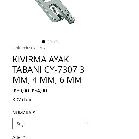
Stok kodu: CY-7307
KIVIRMA AYAK
TABANI CY-7307 3
MM, 4 MM, 6 MM
Normal
İndirimli
 ₺60,00 
₺54,00
Fiyat
Fiyat
KDV dahil
NUMARA
*
Adet
*