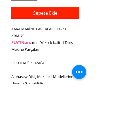
Sepete Ekle
KARA MAKİNE PARÇALARI HA-70
KRM-70
PLATINsew
'den' Yüksek Kaliteli Dikiş
Makine Parçaları
REGÜLATÖR KIZAĞI
Alphasew Dikiş Makinesi Modellerine
Uyumu Garantilidir:
HA-1
SINGER Dikiş Makinesi Modellerine
uygundur (Bu Parça SINGER tarafından
üretilmemiştir):
66-4, 127K, 127K1, 127K2, 127K3, 127K4,