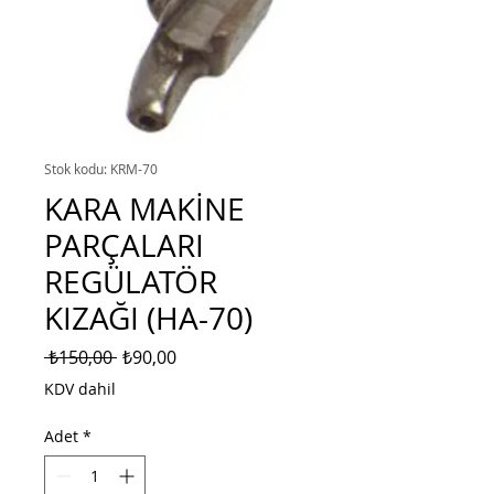
Stok kodu: KRM-70
KARA MAKİNE
PARÇALARI
REGÜLATÖR
KIZAĞI (HA-70)
Normal
İndirimli
 ₺150,00 
₺90,00
Fiyat
Fiyat
KDV dahil
Adet
*