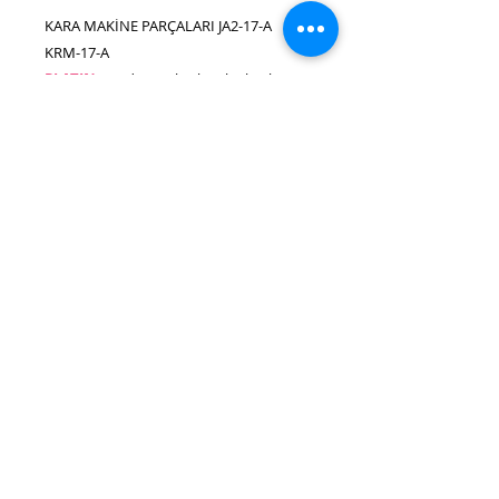
KARA MAKİNE PARÇALARI JA2-17-A
KRM-17-A
PLATINsew
'den' Yüksek Kaliteli Dikiş
Makine Parçaları
Kaşık yaprağı
Bize ulaşın e-
mail.:
cagdamachine@hotmail.com
Tel.:
0212
527 4 000
Whatsapp.:
0538 976 20 50 - 0530
331 20 50