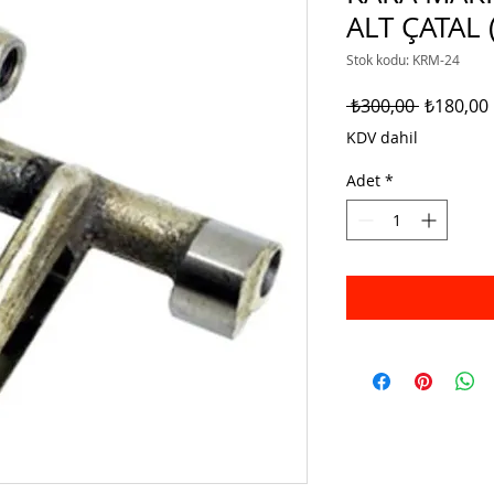
ALT ÇATAL 
Stok kodu: KRM-24
Normal
 ₺300,00 
₺180,00
Fiyat
KDV dahil
Adet
*