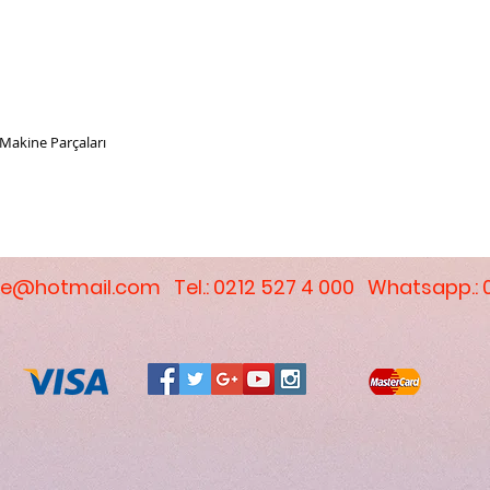
ş Makine Parçaları
e@hotmail.com
Tel.: 0212 527 4 000 Whatsapp.: 