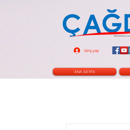
dikiş makinası - dikiş
- 32 parça ayak seti - led ampul -
pın - terzi - tuhafiye - cetvel -
- triko ayak - kıvırma ayak -nervür
cetvel - gl120 - cınbız - ilik -
i - çizgi taşı - rulet - kesim pad -
- dik mil - xl - xxl - 3m - 2m - 100
Giriş yap
ANA SAYFA