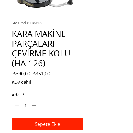
Stok kodu: KRM126
KARA MAKİNE
PARÇALARI
ÇEVİRME KOLU
(HA-126)
Normal
İndirimli
 ₺390,00 
₺351,00
Fiyat
Fiyat
KDV dahil
Adet
*
Sepete Ekle