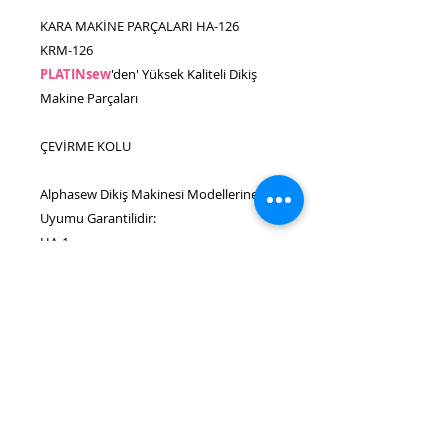
KARA MAKİNE PARÇALARI HA-126
KRM-126
PLATINsew
'den' Yüksek Kaliteli Dikiş
Makine Parçaları
ÇEVİRME KOLU
Alphasew Dikiş Makinesi Modellerine
Uyumu Garantilidir:
HA-1
SINGER Dikiş Makinesi Modellerine
uygundur (Bu Parça SINGER tarafından
üretilmemiştir):
66-4, 127K, 127K1, 127K2, 127K3, 127K4,
127K201, 127K212, 128K, 103K10