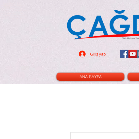
dikiş makinası - dikiş
- 32 parça ayak seti - led ampul -
pın - terzi - tuhafiye - cetvel -
- triko ayak - kıvırma ayak -nervür
cetvel - gl120 - cınbız - ilik -
i - çizgi taşı - rulet - kesim pad -
- dik mil - xl - xxl - 3m - 2m - 100
Giriş yap
ANA SAYFA