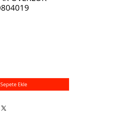
0804019
İndirimli
Fiyat
Sepete Ekle