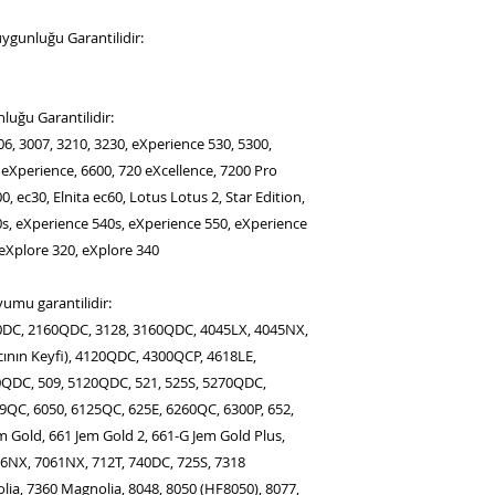
ygunluğu Garantilidir:
luğu Garantilidir:
06, 3007, 3210, 3230, eXperience 530, 5300,
 eXperience, 6600, 720 eXcellence, 7200 Pro
, ec30, Elnita ec60, Lotus Lotus 2, Star Edition,
0s, eXperience 540s, eXperience 550, eXperience
 eXplore 320, eXplore 340
umu garantilidir:
0DC, 2160QDC, 3128, 3160QDC, 4045LX, 4045NX,
ının Keyfi), 4120QDC, 4300QCP, 4618LE,
0QDC, 509, 5120QDC, 521, 525S, 5270QDC,
9QC, 6050, 6125QC, 625E, 6260QC, 6300P, 652,
em Gold, 661 Jem Gold 2, 661-G Jem Gold Plus,
706NX, 7061NX, 712T, 740DC, 725S, 7318
ia, 7360 Magnolia, 8048, 8050 (HF8050), 8077,