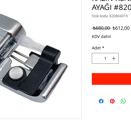
AYAĞI #82
Stok kodu: 820804019
Normal
 ₺680,00 
₺612,00
Fiyat
KDV dahil
Adet
*