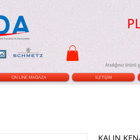
ON LİNE MAĞAZA
İLETİŞİM
KALIN KE