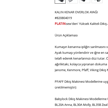
KALIN KENAR OVERLOK AYAĞI
#820804019
PLATIN
sew'den' Yüksek Kaliteli Dikiş 
Ürün Açıklaması
Kumaşın kenarına ipliğin sarılmasını v
Ayak kumaşı yönlendirir ve iğne en sa
telafi ederek kenarlarınızı düz tutar. Ö
ağırlıktaki, kolayca yıpranan dokuma k
Janome, Kenmore, Pfaff, Viking Dikiş 
PFAFF Dikiş Makinesi Modellerine uy
üretilmemiştir):
Babylock Dikiş Makinesi Modellerine 
BL20A Anna, BL30A Molly, BL35B Zeal