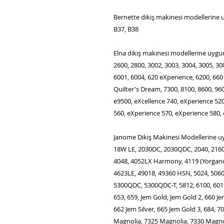
Bernette dikiş makinesi modellerine u
B37, B38
Elna dikiş makinesi modellerine uygun
2600, 2800, 3002, 3003, 3004, 3005, 30
6001, 6004, 620 eXperience, 6200, 660
Quilter's Dream, 7300, 8100, 8600, 9600
e9500, eXcellence 740, eXperience 52
560, eXperience 570, eXperience 580,
Janome Dikiş Makinesi Modellerine uy
18W LE, 2030DC, 2030QDC, 2040, 216
4048, 4052LX Harmony, 4119 (Yorganc
4623LE, 49018, 49360 HSN, 5024, 506
5300QDC, 5300QDC-T, 5812, 6100, 601
653, 659, Jem Gold, Jem Gold 2, 660 J
662 Jem Silver, 665 Jem Gold 3, 684, 
Magnolia, 7325 Magnolia, 7330 Magnol