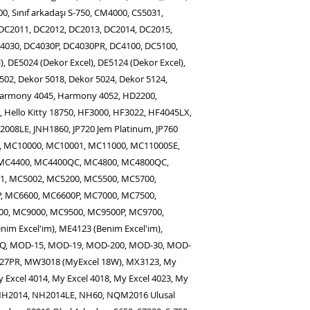
0, Sınıf arkadaşı S-750, CM4000, CS5031,
DC2011, DC2012, DC2013, DC2014, DC2015,
4030, DC4030P, DC4030PR, DC4100, DC5100,
, DE5024 (Dekor Excel), DE5124 (Dekor Excel),
02, Dekor 5018, Dekor 5024, Dekor 5124,
 Harmony 4045, Harmony 4052, HD2200,
, Hello Kitty 18750, HF3000, HF3022, HF4045LX,
008LE, JNH1860, JP720 Jem Platinum, JP760
0, MC10000, MC10001, MC11000, MC11000SE,
 MC4400, MC4400QC, MC4800, MC4800QC,
, MC5002, MC5200, MC5500, MC5700,
, MC6600, MC6600P, MC7000, MC7500,
0, MC9000, MC9500, MC9500P, MC9700,
nim Excel'im), ME4123 (Benim Excel'im),
Q, MOD-15, MOD-19, MOD-200, MOD-30, MOD-
027PR, MW3018 (MyExcel 18W), MX3123, My
y Excel 4014, My Excel 4018, My Excel 4023, My
, NH2014, NH2014LE, NH60, NQM2016 Ulusal