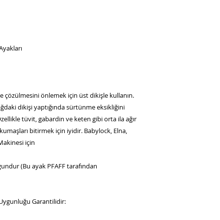
Ayakları
e çözülmesini önlemek için üst dikişle kullanın.
ğdaki dikişi yaptığında sürtünme eksikliğini
zellikle tüvit, gabardin ve keten gibi orta ila ağır
umaşları bitirmek için iyidir. Babylock, Elna,
Makinesi için
gundur (Bu ayak PFAFF tarafından
Uygunluğu Garantilidir: