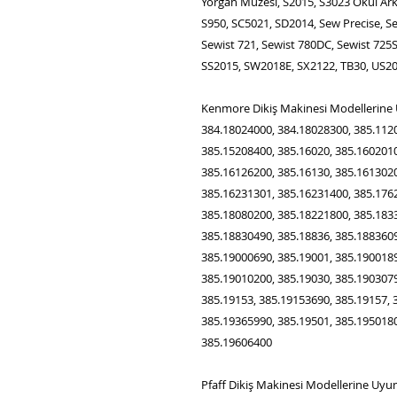
Yorgan Müzesi, S2015, S3023 Okul Arka
S950, SC5021, SD2014, Sew Precise, Se
Sewist 721, Sewist 780DC, Sewist 725
SS2015, SW2018E, SX2122, TB30, US2
Kenmore Dikiş Makinesi Modellerine U
384.18024000, 384.18028300, 385.112
385.15208400, 385.16020, 385.1602010
385.16126200, 385.16130, 385.1613020
385.16231301, 385.16231400, 385.1762
385.18080200, 385.18221800, 385.1833
385.18830490, 385.18836, 385.1883609
385.19000690, 385.19001, 385.1900189
385.19010200, 385.19030, 385.1903079
385.19153, 385.19153690, 385.19157, 
385.19365990, 385.19501, 385.1950180
385.19606400
Pfaff Dikiş Makinesi Modellerine Uyum