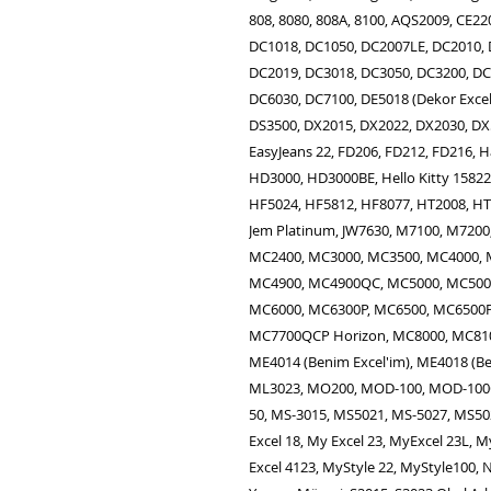
808, 8080, 808A, 8100, AQS2009, CE220
DC1018, DC1050, DC2007LE, DC2010, 
DC2019, DC3018, DC3050, DC3200, DC
DC6030, DC7100, DE5018 (Dekor Excel)
DS3500, DX2015, DX2022, DX2030, DX5
EasyJeans 22, FD206, FD212, FD216,
HD3000, HD3000BE, Hello Kitty 15822
HF5024, HF5812, HF8077, HT2008, HT2
Jem Platinum, JW7630, M7100, M720
MC2400, MC3000, MC3500, MC4000,
MC4900, MC4900QC, MC5000, MC5001
MC6000, MC6300P, MC6500, MC6500P
MC7700QCP Horizon, MC8000, MC810
ME4014 (Benim Excel'im), ME4018 (Be
ML3023, MO200, MOD-100, MOD-100
50, MS-3015, MS5021, MS-5027, MS5
Excel 18, My Excel 23, MyExcel 23L, M
Excel 4123, MyStyle 22, MyStyle100