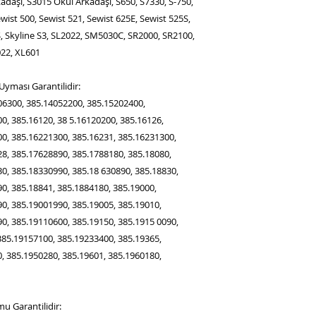
daşı, S3015 Okul Arkadaşı, S650, S7330, S-750,
wist 500, Sewist 521, Sewist 625E, Sewist 525S,
S, Skyline S3, SL2022, SM5030C, SR2000, SR2100,
022, XL601
yması Garantilidir:
06300, 385.14052200, 385.15202400,
0, 385.16120, 38 5.16120200, 385.16126,
0, 385.16221300, 385.16231, 385.16231300,
8, 385.17628890, 385.1788180, 385.18080,
0, 385.18330990, 385.18 630890, 385.18830,
0, 385.18841, 385.1884180, 385.19000,
0, 385.19001990, 385.19005, 385.19010,
0, 385.19110600, 385.19150, 385.1915 0090,
385.19157100, 385.19233400, 385.19365,
, 385.1950280, 385.19601, 385.1960180,
u Garantilidir: