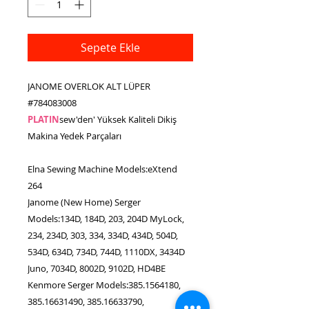
Sepete Ekle
JANOME OVERLOK ALT LÜPER
#784083008
PLATIN
sew'den' Yüksek Kaliteli Dikiş
Makina Yedek Parçaları
Elna Sewing Machine Models:eXtend
264
Janome (New Home) Serger
Models:134D, 184D, 203, 204D MyLock,
234, 234D, 303, 334, 334D, 434D, 504D,
534D, 634D, 734D, 744D, 1110DX, 3434D
Juno, 7034D, 8002D, 9102D, HD4BE
Kenmore Serger Models:385.1564180,
385.16631490, 385.16633790,