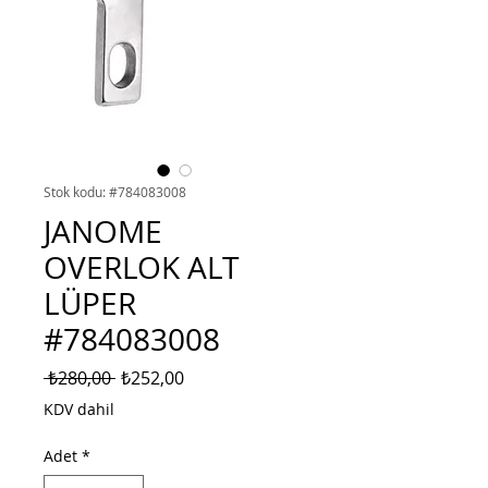
Stok kodu: #784083008
JANOME
OVERLOK ALT
LÜPER
#784083008
Normal
İndirimli
 ₺280,00 
₺252,00
Fiyat
Fiyat
KDV dahil
Adet
*