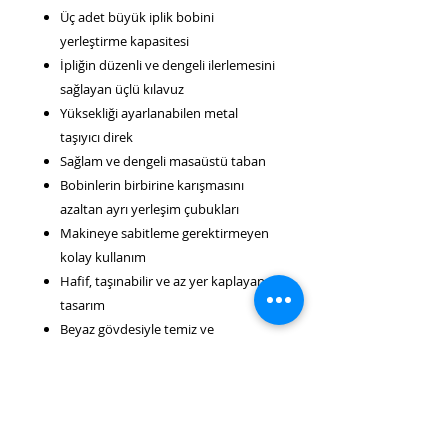
Üç adet büyük iplik bobini
yerleştirme kapasitesi
İpliğin düzenli ve dengeli ilerlemesini
sağlayan üçlü kılavuz
Yüksekliği ayarlanabilen metal
taşıyıcı direk
Sağlam ve dengeli masaüstü taban
Bobinlerin birbirine karışmasını
azaltan ayrı yerleşim çubukları
Makineye sabitleme gerektirmeyen
kolay kullanım
Hafif, taşınabilir ve az yer kaplayan
tasarım
Beyaz gövdesiyle temiz ve
profesyonel görünüm
Kullanım şekli
Büyük iplik bobinlerini tabandaki
çubuklara yerleştirin. Her ipliği üst