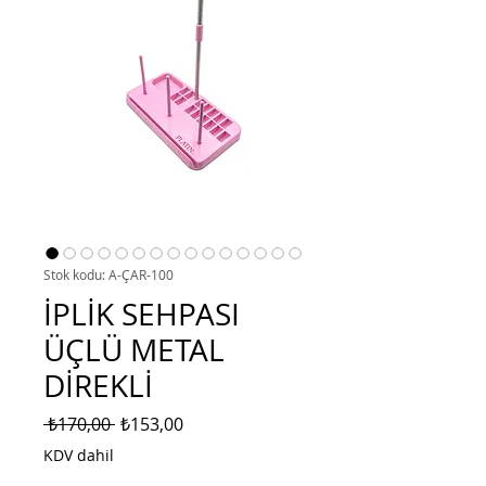
Stok kodu: A-ÇAR-100
İPLİK SEHPASI
ÜÇLÜ METAL
DİREKLİ
Normal
İndirimli
 ₺170,00 
₺153,00
Fiyat
Fiyat
KDV dahil