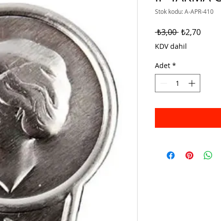
Stok kodu: A-APR-410
Normal
İndiri
 ₺3,00 
₺2,70
Fiyat
Fiyat
KDV dahil
Adet
*