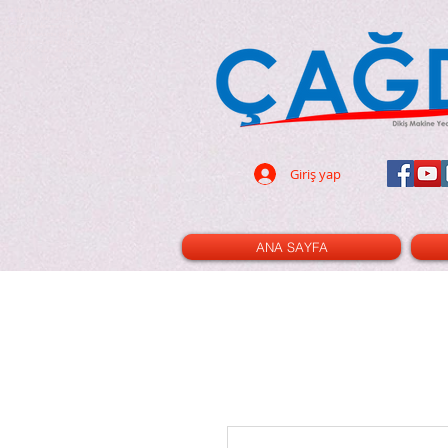
dikiş makinası - dikiş
- 32 parça ayak seti - led ampul -
pın - terzi - tuhafiye - cetvel -
- triko ayak - kıvırma ayak -nervür
cetvel - gl120 - cınbız - ilik -
i - çizgi taşı - rulet - kesim pad -
- dik mil - xl - xxl - 3m - 2m - 100
Giriş yap
ANA SAYFA