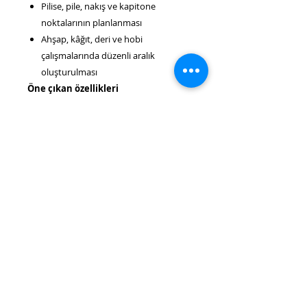
Pilise, pile, nakış ve kapitone
noktalarının planlanması
Ahşap, kâğıt, deri ve hobi
çalışmalarında düzenli aralık
oluşturulması
Öne çıkan özellikleri
Akordeon sistemi sayesinde farklı
uzunluklara göre ayarlanabilir.
Birden fazla noktayı aynı anda ve eşit
aralıklarla işaretler.
Ölçüm ve işaretleme süresini kısaltır.
Eğri veya düzensiz düğme sıralarının
oluşmasını önler.
Katlanabilir yapısıyla az yer kaplar ve
kolayca taşınabilir.
Hem profesyonel terzilikte hem de
ev tipi dikiş çalışmalarında kullanıma
uygundur.
Nasıl kullanılır?