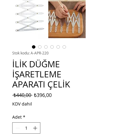
Stok kodu: A-APR-220
İLİK DÜĞME
İŞARETLEME
APARATI ÇELİK
Normal
İndirimli
 ₺440,00 
₺396,00
Fiyat
Fiyat
KDV dahil
Adet
*