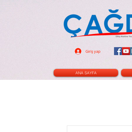
dikiş makinası - dikiş
- 32 parça ayak seti - led ampul -
pın - terzi - tuhafiye - cetvel -
- triko ayak - kıvırma ayak -nervür
cetvel - gl120 - cınbız - ilik -
i - çizgi taşı - rulet - kesim pad -
- dik mil - xl - xxl - 3m - 2m - 100
Giriş yap
ANA SAYFA