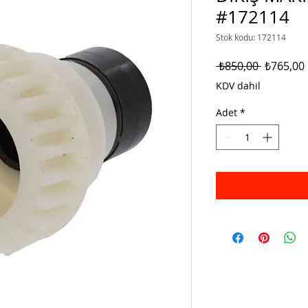
#172114
Stok kodu: 172114
Normal
 ₺850,00 
₺765,00
Fiyat
KDV dahil
Adet
*