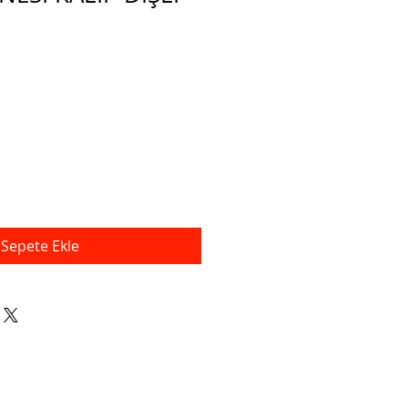
İndirimli
Fiyat
Sepete Ekle