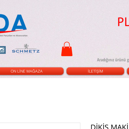
ON LİNE MAĞAZA
İLETİŞİM
DİKİŞ MAKİ