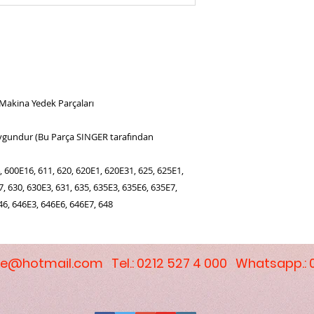
 Makina Yedek Parçaları
ygundur (Bu Parça SINGER tarafından
, 600E16, 611, 620, 620E1, 620E31, 625, 625E1,
, 630, 630E3, 631, 635, 635E3, 635E6, 635E7,
46, 646E3, 646E6, 646E7, 648
e@hotmail.com
Tel.: 0212 527 4 000 Whatsapp.: 