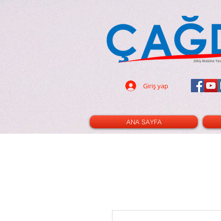
dikiş makinası - dikiş
- 32 parça ayak seti - led ampul -
pın - terzi - tuhafiye - cetvel -
- triko ayak - kıvırma ayak -nervür
cetvel - gl120 - cınbız - ilik -
i - çizgi taşı - rulet - kesim pad -
- dik mil - xl - xxl - 3m - 2m - 100
Giriş yap
ANA SAYFA