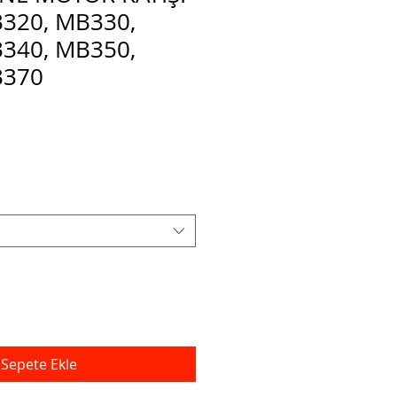
320, MB330,
340, MB350,
B370
irimli
at
Sepete Ekle