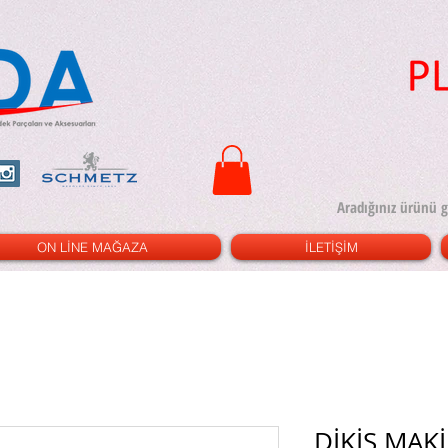
ON LİNE MAĞAZA
İLETİŞİM
DİKİŞ MAK