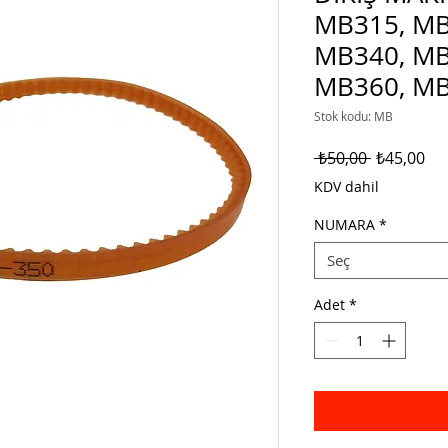
MB315, MB
MB340, MB
MB360, M
Stok kodu: MB
Normal
İnd
 ₺50,00 
₺45,00
Fiyat
Fiy
KDV dahil
NUMARA
*
Seç
Adet
*