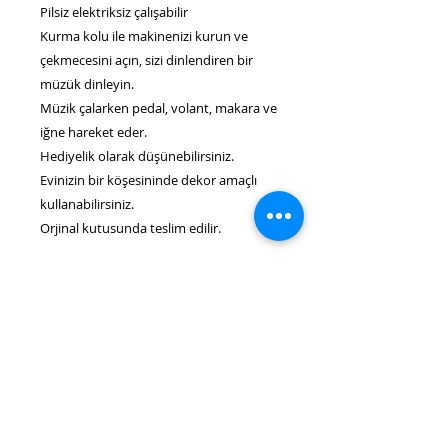
Pilsiz elektriksiz çalışabilir
Kurma kolu ile makinenizi kurun ve
çekmecesini açın, sizi dinlendiren bir
müzük dinleyin.
Müzik çalarken pedal, volant, makara ve
iğne hareket eder.
Hediyelik olarak düşünebilirsiniz.
Evinizin bir köşesininde dekor amaçlı
kullanabilirsiniz.
Orjinal kutusunda teslim edilir.
MESAFELİ SATIŞ SÖZLEŞMESİ
MESAFELİ SATIŞ SÖZLEŞMESİ
100 TL ÜZERİ ÜCRETSİZ KARGO
1.TARAFLAR
İşbu Sözleşme aşağıdaki taraflar
arasında aşağıda belirtilen hüküm