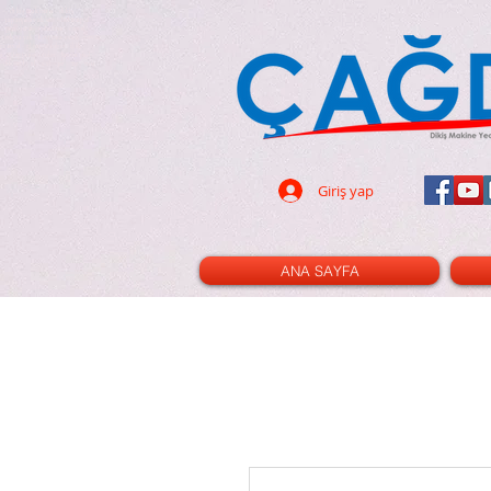
dikiş makinası - dikiş
- 32 parça ayak seti - led ampul -
pın - terzi - tuhafiye - cetvel -
- triko ayak - kıvırma ayak -nervür
cetvel - gl120 - cınbız - ilik -
i - çizgi taşı - rulet - kesim pad -
- dik mil - xl - xxl - 3m - 2m - 100
Giriş yap
ANA SAYFA