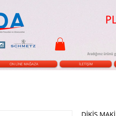
ON LİNE MAĞAZA
İLETİŞİM
DİKİŞ MAK