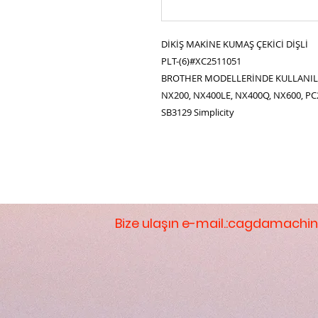
DİKİŞ MAKİNE KUMAŞ ÇEKİCİ DİŞLİ
PLT-(6)#XC2511051
BROTHER MODELLERİNDE KULLANIL
NX200, NX400LE, NX400Q, NX600, PC
SB3129 Simplicity
Bize ulaşın e-mail.:
cagdamachin