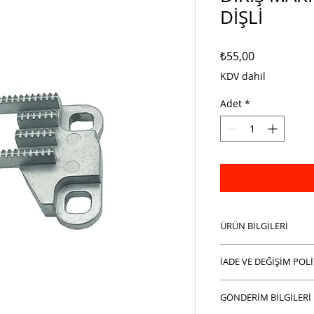
DİŞLİ
Fiyat
₺55,00
KDV dahil
Adet
*
ÜRÜN BİLGİLERİ
Burada ürün detayla
İADE VE DEĞİŞİM POLİ
hakkında bilgiler gi
boyutu, özellikleri
ÇAĞDA MAKİNA İnter
ürününüzü özel kılan
GÖNDERİM BİLGİLERİ
alışverişlerinizde is
nasıl faydalı olabile