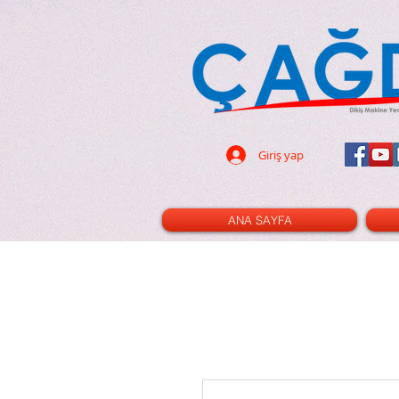
dikiş makinası - dikiş
- 32 parça ayak seti - led ampul -
pın - terzi - tuhafiye - cetvel -
- triko ayak - kıvırma ayak -nervür
cetvel - gl120 - cınbız - ilik -
i - çizgi taşı - rulet - kesim pad -
- dik mil - xl - xxl - 3m - 2m - 100
Giriş yap
ANA SAYFA