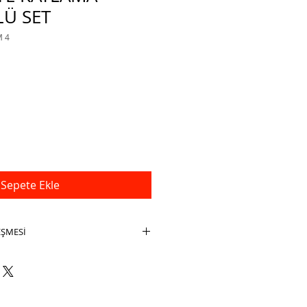
LÜ SET
M 4
İndirimli
Fiyat
Sepete Ekle
EŞMESİ
ZLEŞMESİ
daki taraflar arasında aşağıda
 şartlar çerçevesinde