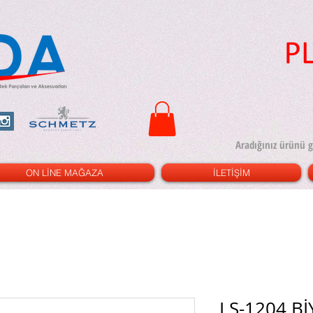
ON LİNE MAĞAZA
İLETİŞİM
LS-1204 B