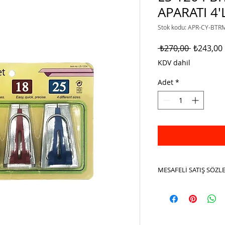
APARATI 4'
Stok kodu: APR-CY-BTR
Normal
 ₺270,00 
₺243,00
Fiyat
KDV dahil
Adet
*
MESAFELİ SATIŞ SÖZL
MESAFELİ SATIŞ SÖ
1.TARAFLAR
İşbu Sözleşme aşağı
belirtilen hüküm ve