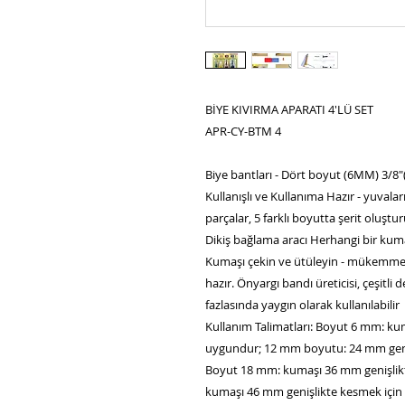
BİYE KIVIRMA APARATI 4'LÜ SET
APR-CY-BTM 4
Biye bantları - Dört boyut (6MM) 3
Kullanışlı ve Kullanıma Hazır - yuvala
parçalar, 5 farklı boyutta şerit oluşturu
Dikiş bağlama aracı Herhangi bir kumaş
Kumaşı çekin ve ütüleyin - mükemmel 
hazır. Önyargı bandı üreticisi, çeşitli
fazlasında yaygın olarak kullanılabilir
Kullanım Talimatları: Boyut 6 mm: ku
uygundur; 12 mm boyutu: 24 mm geni
Boyut 18 mm: kumaşı 36 mm genişlik
kumaşı 46 mm genişlikte kesmek içi