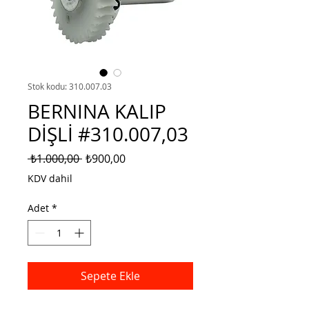
Stok kodu: 310.007.03
BERNINA KALIP
DİŞLİ #310.007,03
Normal
İndirimli
 ₺1.000,00 
₺900,00
Fiyat
Fiyat
KDV dahil
Adet
*
Sepete Ekle