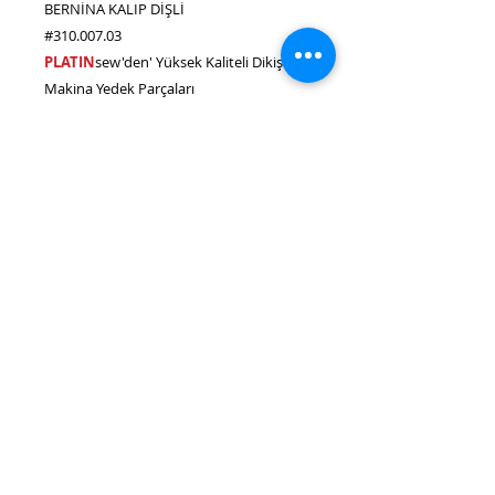
BERNİNA KALIP DİŞLİ
#310.007.03
PLATIN
sew'den' Yüksek Kaliteli Dikiş
Makina Yedek Parçaları
Bernina Dikiş Makine Modelleri.:
217, 730 Record, 731, 732, 830 Record,
831, 832, 840, 850, 940, 950
Bize ulaşın e-
mail.:
cagdamachine@hotmail.com
Tel.:
0212
527 4 000
Whatsapp.:
0538 976 20 50 - 0530
331 20 50