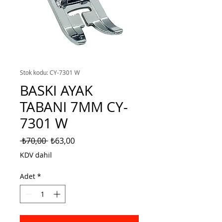
Stok kodu: CY-7301 W
BASKI AYAK
TABANI 7MM CY-
7301 W
Normal
İndirimli
 ₺70,00 
₺63,00
Fiyat
Fiyat
KDV dahil
Adet
*