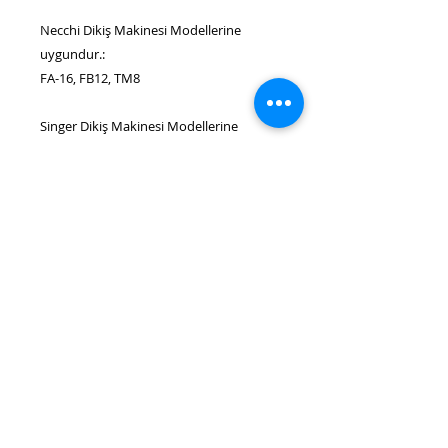
Necchi Dikiş Makinesi Modellerine
uygundur.:
FA-16, FB12, TM8
Singer Dikiş Makinesi Modellerine
uygundur.:
117 Featherweight, 117 Plume, 2623,
2950, 3232, 3321 Talent, 3709-1, 3709A,
3722-1, 3722A, 3810-1, 3820, 3820-1,
3825, 3825-1, 3860, 5160, 6510, 6550,
7312, 7322, 7350, 735, 7380, 85SCH, 9980
Quantum Stylist
Alternatif parça numaraları: 168508,
357988-900, 820506007, 5020206007
ÜRÜN BİLGİLERİ