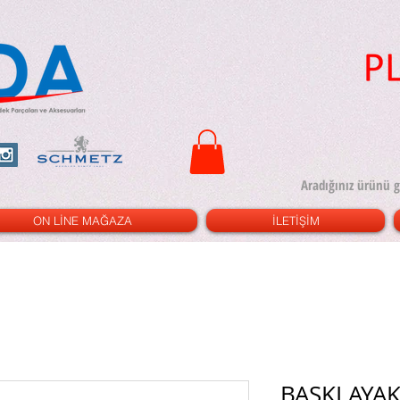
ON LİNE MAĞAZA
İLETİŞİM
BASKI AYA