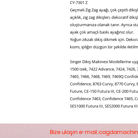
CY-7301 Z
Geçmeli Zig Zag ayağı, çok çeşitli dikiş
açıklık, zig zag dikişleri, dekoratif dikiş
oluşturmanıza olanak tanır. Ayrıca st
ayak çok amaçlı baskı ayağınız olur.
Yoğun zikzak dikiş dikmek için. Dekorat
kısmı, ipliğin düzgün bir şekilde iletilm
Singer Dikiş Makinesi Modellerine uy
1500 Izek, 7422 Advance, 7424, 7426, 
7465, 7466, 7468, 7469, 7469Q Confi
Confidence, 8763 Curvy, 8770 Curvy, 
Future, CE-150 Futura III, CE-200 Futur
Confidence 7463, Confidence 7465, Co
SES1000 Futura III, SES2000 Futura III
Bize ulaşın e-mail.:
cagdamachin