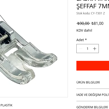
ŞEFFAF 7M
Stok kodu: CY-7301 Z
Normal
İnd
 ₺90,00 
₺81,00
Fiyat
Fiy
KDV dahil
Adet
*
ÜRÜN BİLGİLERİ
Burada ürün detayla
İADE VE DEĞİŞİM POLİ
hakkında bilgiler gi
boyutu, özellikleri
ÇAĞDA MAKİNA İnter
 PLASTİK
ürününüzü özel kılan
GÖNDERİM BİLGİLERİ
alışverişlerinizde is