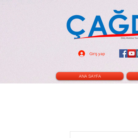
dikiş makinası - dikiş
- 32 parça ayak seti - led ampul -
pın - terzi - tuhafiye - cetvel -
- triko ayak - kıvırma ayak -nervür
cetvel - gl120 - cınbız - ilik -
i - çizgi taşı - rulet - kesim pad -
- dik mil - xl - xxl - 3m - 2m - 100
Giriş yap
ANA SAYFA