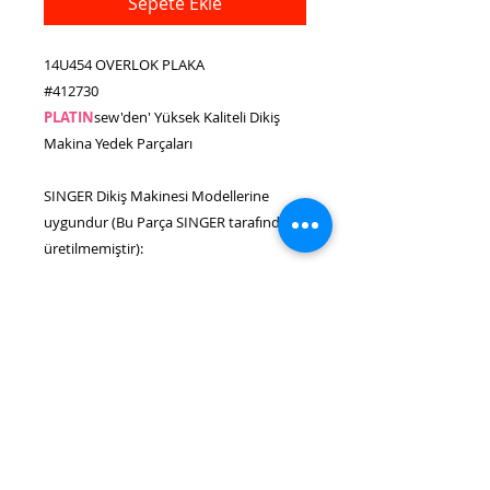
Sepete Ekle
14U454 OVERLOK PLAKA
#412730
PLATIN
sew'den' Yüksek Kaliteli Dikiş
Makina Yedek Parçaları
SINGER Dikiş Makinesi Modellerine
uygundur (Bu Parça SINGER tarafından
üretilmemiştir):
14U23, 14U234, 14U234B, 14U286,
14U286B, 14U34(14U34B), 14U344,
14U344B, 14U354, 14U354B, 14U44,
14U444, 14U444B, 14U454, 14U454B,
14U46, 14U46B, 14U64, 14U64A, PRO4D
Alternate Part Numbers: 93-414127-30