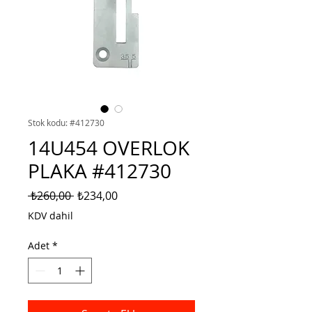
Stok kodu: #412730
14U454 OVERLOK
PLAKA #412730
Normal
İndirimli
 ₺260,00 
₺234,00
Fiyat
Fiyat
KDV dahil
Adet
*