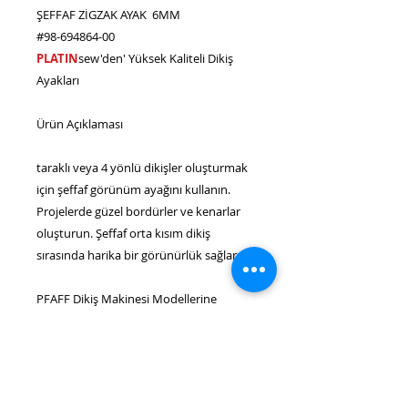
ŞEFFAF ZİGZAK AYAK 6MM
#98-694864-00
PLATIN
sew'den' Yüksek Kaliteli Dikiş
Ayakları
Ürün Açıklaması
taraklı veya 4 yönlü dikişler oluşturmak
için şeffaf görünüm ayağını kullanın.
Projelerde güzel bordürler ve kenarlar
oluşturun. Şeffaf orta kısım dikiş
sırasında harika bir görünürlük sağlar.
PFAFF Dikiş Makinesi Modellerine
uygundur (Bu ayak PFAFF tarafından
üretilmemiştir):
1020 Hobby, 1022 Hobby, 1030 Hobby,
1032 Hobby, 1040 Hobby, 1042 Hobby,