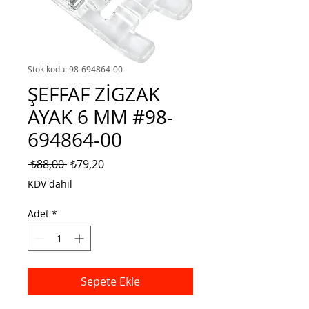
Stok kodu: 98-694864-00
ŞEFFAF ZİGZAK
AYAK 6 MM #98-
694864-00
Normal
İndirimli
 ₺88,00 
₺79,20
Fiyat
Fiyat
KDV dahil
Adet
*
Sepete Ekle