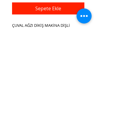
Sepete Ekle
ÇUVAL AĞZI DİKİŞ MAKİNA DİŞLİ
TAŞIYICI MAFSAL
MODEL NO. GK26-1A
PARÇA NO. 244011A
Bize ulaşın e-
mail.:
cagdamachine@hotmail.com
Tel.:
0212
527 4 000
Whatsapp.:
0538 976 20 50 - 0530
331 20 50