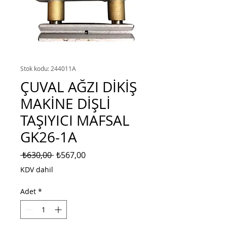
Stok kodu: 244011A
ÇUVAL AĞZI DİKİŞ
MAKİNE DİŞLİ
TAŞIYICI MAFSAL
GK26-1A
Normal
İndirimli
 ₺630,00 
₺567,00
Fiyat
Fiyat
KDV dahil
Adet
*